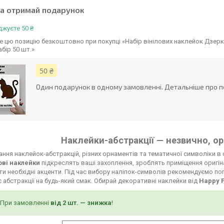
та отримай подарунок
жуєте 50 ₴
 цю позицію безкоштовно при покупці «Набір вінілових наклейок Дзерка
бір 50 шт.»
50 ₴
Один подарунок в одному замовленні. Детальніше про п
Наклейки-абстракції — незвично, ор
ння наклейок-абстракцій, різних орнаментів та тематичної символіки в 
ові наклейки
підкреслять ваші захоплення, зроблять приміщення оригі
и необхідні акценти. Під час вибору наліпок-символів рекомендуємо по
є абстракції на будь-який смак. Обирай декоративні наклейки від
Happy 
При замовленні
від 2 шт. — знижка
!