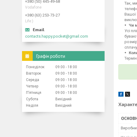
+380 (50) 445-49-68
Так, м
Vodafone
телефо
Вашої
+380 (63) 253-73-27
викл
Life:)
Чи 
Усі пл
contacts.happy.pocket@gmail.com
бувают
розмі
сплачу
Кол
Графік роботи
Термін
Понеділок
09:00
18:00
Вівторок
09:00
18:00
Середа
09:00
18:00
Четвер
09:00
18:00
Пʼятниця
09:00
18:00
Субота
Вихідний
Характ
Неділя
Вихідний
ОСНОВН
Виробни