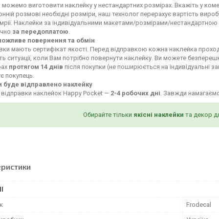
и можемо виготовити наклейку у нестандартних розмірах. Вкажіть у ком
нній розмові необхідні розміри, наш технолог перерахує вартість вироб
 мрії. Наклейки за індивідуальними макетами/розмірами/нестандартно
ючно
за передоплатою
.
можливе повернення та обмін
івки мають сертифікат якості. Перед відправкою кожна наклейка проход
ь ситуації, коли Вам потрібно повернути наклейку. Ви можете безпереш
рах
протягом 14 днів
після покупки (не поширюється на індивідуальні за
є покупець.
и буде відправлено наклейку
 відправки наклейок Happy Pocket —
2-4 робочих дні
. Завжди намагаєм
Обирайте тільки
якісні наклейки
та декор д
еристики
І
к
Frodecal