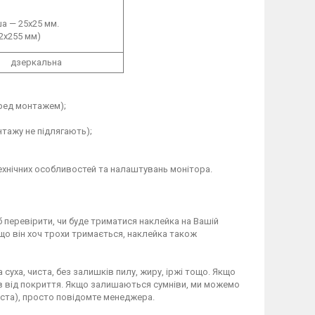
ша — 25х25 мм.
2х255 мм)
дзеркальна
еред монтажем);
тажу не підлягають);
технічних особливостей та налаштувань монітора.
б перевірити, чи буде триматися наклейка на Вашій
що він хоч трохи тримається, наклейка також
 суха, чиста, без залишків пилу, жиру, іржі тощо. Якщо
ів від покриття. Якщо залишаються сумніви, ми можемо
ста), просто повідомте менеджера.