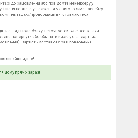
ентарі до замовлення або повідомте менеджеру у
у, і після повного узгодження ми виготовимо наклейку
ю комплектацією/пропорціями виготовляються
ить огляд щодо браку, неточностей. Але все ж таки
кодно повернути або обміняти виріб у стандартних
мовлення). Вартість доставки у разі повернення
ося якнайшвидше!
ля дому прямо зараз!