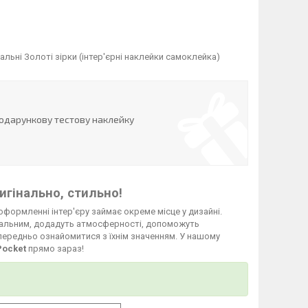
льні Золоті зірки (інтер'єрні наклейки самоклейка)
одарункову тестову наклейку
игінально, стильно!
оформленні інтер'єру займає окреме місце у дизайні.
нальним, додадуть атмосферності, допоможуть
передньо ознайомитися з їхнім значенням. У нашому
Pocket
прямо зараз!