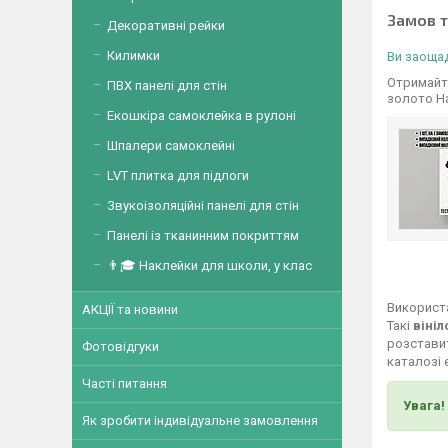
Замов 
Декоративні рейки
Килимки
Ви заощад
Отримайте
ПВХ панелі для стін
золото На
Екошкіра самоклейка в рулоні
Шпалери самоклейні
LVT плитка для підлоги
Звукоізоляційні панелі для стін
Панелі із тканинним покриттям
👨🎓 Наклейки для школи, у клас
Використа
АКЦІЇ та новини
Такі
вініл
розставит
Фотовідгуки
каталозі 
Часті питання
Увага!
Як зробити індивідуальне замовлення