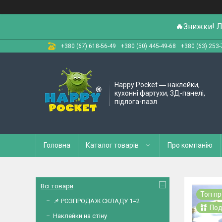
🔥
Знижки! Л
+380 (67) 618-56-49
+380 (50) 445-49-68
+380 (63) 253-
Happy Pocket ― наклейки,
кухонні фартухи, 3Д-панелі,
підлога-пазл
Головна
Каталог товарів
Про компанію
Всі товари
Топ п
📌 РОЗПРОДАЖ СКЛАДУ 1=2
Под
Наклейки на стіну