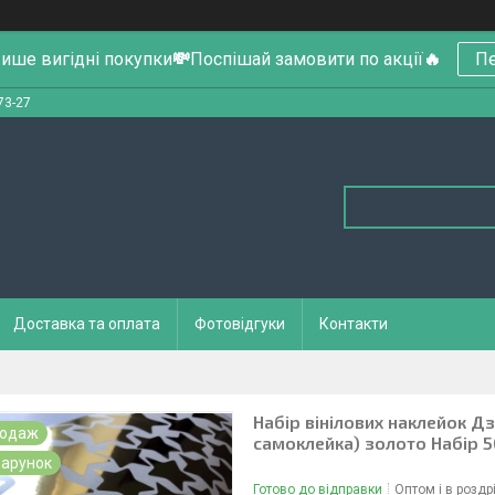
ише вигідні покупки
💸
Поспішай замовити по акції
🔥
Пе
73-27
Доставка та оплата
Фотовідгуки
Контакти
Набір вінілових наклейок Дз
родаж
самоклейка) золото Набір 5
арунок
Готово до відправки
Оптом і в роздр