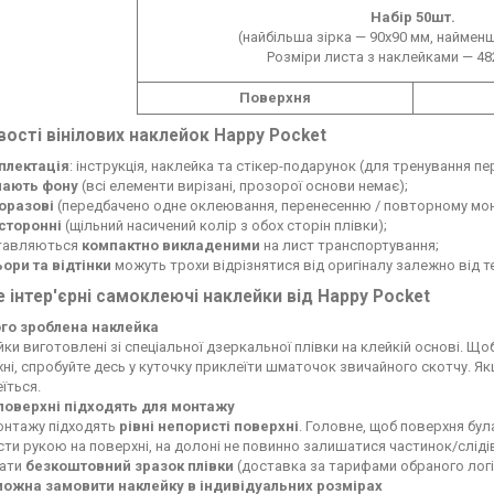
Набір 50шт.
(найбільша зірка — 90х90 мм, наймен
Розміри листа з наклейками — 48
Поверхня
ості вінілових наклейок Happy Pocket
плектація
: інструкція, наклейка та стікер-подарунок (для тренування п
мають фону
(всі елементи вирізані, прозорої основи немає);
оразові
(передбачено одне оклеювання, перенесенню / повторному мон
сторонні
(щільний насичений колір з обох сторін плівки);
тавляються
компактно викладеними
на лист транспортування;
ьори та відтінки
можуть трохи відрізнятися від оригіналу залежно від 
 інтер'єрні самоклеючі наклейки від Happy Pocket
ого зроблена наклейка
ки виготовлені зі спеціальної дзеркальної плівки на клейкій основі. Що
ні, спробуйте десь у куточку приклеїти шматочок звичайного скотчу. Як
їться.
 поверхні підходять для монтажу
онтажу підходять
рівні непористі поверхні
. Головне, щоб поверхня була
ти рукою на поверхні, на долоні не повинно залишатися частинок/слід
лати
безкоштовний зразок плівки
(доставка за тарифами обраного логі
можна замовити наклейку в індивідуальних розмірах