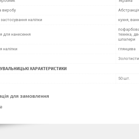
виробник
Україна
а виробу
Абстракці
 застосування наліпки
кухня, ван
пофарбован
я для нанесення
техніка, д
шпалери
я наліпки
глянцева
Золотисти
УВАЛЬНИЦЬКІ ХАРАКТЕРИСТИКИ
50 шт.
ація для замовлення
 ₴