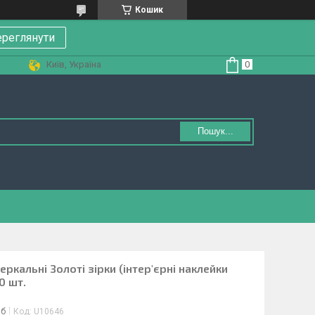
Кошик
реглянути
Київ, Україна
Пошук...
еркальні Золоті зірки (інтер'єрні наклейки
0 шт.
іб
Код:
U10646