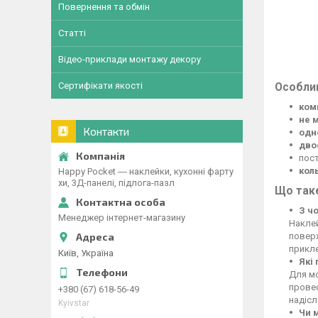
Повернення та обмін
Статті
Відео-приклади монтажу декору
Сертифікати якості
Особлив
ком
не 
Контакти
одн
дво
пос
кол
Happy Pocket ― наклейки, кухонні фарту
хи, 3Д-панелі, підлога-пазл
Що таке
З ч
Менеджер інтернет-магазину
Наклей
поверх
прикле
Київ, Україна
Які
Для м
провес
+380 (67) 618-56-49
надіс
Kyivstar
Чи 