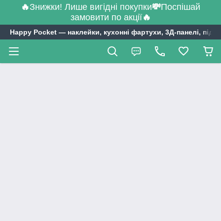
🔥
Знижки! Лише вигідні покупки
💸
Поспішай
замовити по акції
🔥
Happy Pocket ― наклейки, кухонні фартухи, 3Д-панелі, підл