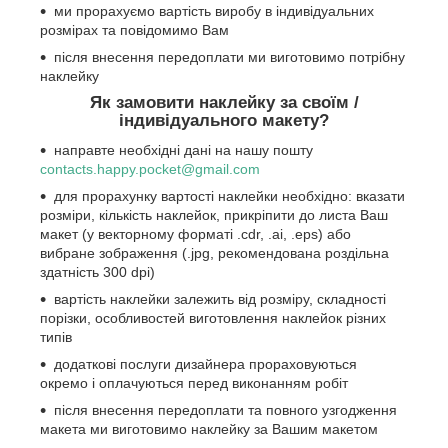
ми прорахуємо вартість виробу в індивідуальних
розмірах та повідомимо Вам
після внесення передоплати ми виготовимо потрібну
наклейку
Як замовити наклейку за своїм /
індивідуального макету?
направте необхідні дані на нашу пошту
contacts.happy.pocket@gmail.com
для прорахунку вартості наклейки необхідно: вказати
розміри, кількість наклейок, прикріпити до листа Ваш
макет (у векторному форматі .cdr, .ai, .eps) або
вибране зображення (.jpg, рекомендована роздільна
здатність 300 dpi)
вартість наклейки залежить від розміру, складності
порізки, особливостей виготовлення наклейок різних
типів
додаткові послуги дизайнера прораховуються
окремо і оплачуються перед виконанням робіт
після внесення передоплати та повного узгодження
макета ми виготовимо наклейку за Вашим макетом