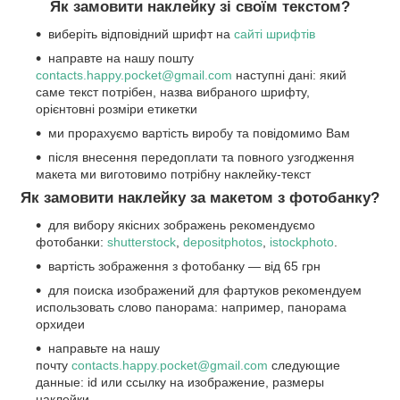
Як замовити наклейку зі своїм текстом?
виберіть відповідний шрифт на
сайті шрифтів
направте на нашу пошту
contacts.happy.pocket@gmail.com
наступні дані: який
саме текст потрібен, назва вибраного шрифту,
орієнтовні розміри етикетки
ми прорахуємо вартість виробу та повідомимо Вам
після внесення передоплати та повного узгодження
макета ми виготовимо потрібну наклейку-текст
Як замовити наклейку за макетом з фотобанку?
для вибору якісних зображень рекомендуємо
фотобанки:
shutterstock
,
depositphotos
,
istockphoto
.
вартість зображення з фотобанку ― від 65 грн
для поиска изображений для фартуков рекомендуем
использовать слово панорама: например, панорама
орхидеи
направьте на нашу
почту
contacts.happy.pocket@gmail.com
следующие
данные: id или ссылку на изображение, размеры
наклейки