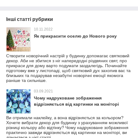
Інші статті рубрики
10.11.2022
Як прикрасити оселю до Нового року
Створити новорічний настрій у будинку допомагає святковий
декор. Аби не збитися з ніг напередодні різдвяних свят, про
прикраси для дому варто подумати заздалегідь. Починайте
підготовку вже у листопаді, щоб святковий дух захопив вас та
близьких та подарував незабутні новорічні емоції якомога
раніше та сильніше.
03.09.2021
Чому надруковане зображення
відрізняється від картинки на моніторі
Ви отримали наклейку, а вона відрізняється за кольором?
Хочете вибрати декор для будинку з урахуванням можливої
різниці кольору або відтінку? Чому надруковане зображення
практично завжди відрізняється від картинки на моніторі, ви
дізнаєтеся з цієї статті.