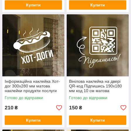
Купити
Купити
Інформаційна наклейка Хот-
Вінілова наклейка на двері
дог 300х280 мм матова
QR-код Підпишись 190х180
наклейки продукти послуги
мм код 10 см матова
декор для бізнесу
наклейки для бізнесу графік
Готово до відправки
Готово до відправки
роботи
210
150
₴
₴
Купити
Купити