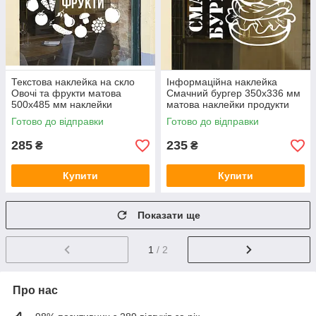
Текстова наклейка на скло
Інформаційна наклейка
Овочі та фрукти матова
Смачний бургер 350x336 мм
500х485 мм наклейки
матова наклейки продукти
продукти декор для бізнесу
послуги декор для бізнесу
Готово до відправки
Готово до відправки
285
235
₴
₴
Купити
Купити
Показати ще
1
/ 2
Про нас