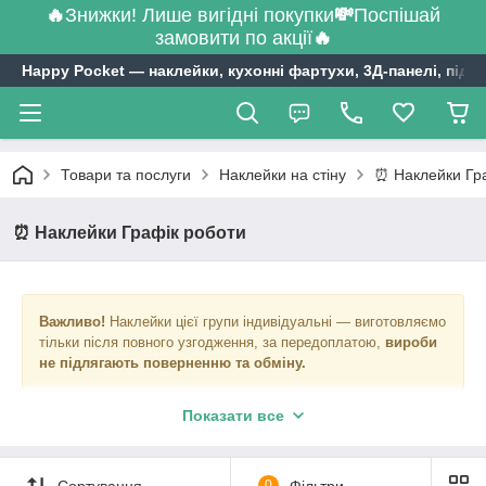
🔥
Знижки! Лише вигідні покупки
💸
Поспішай
замовити по акції
🔥
Happy Pocket ― наклейки, кухонні фартухи, 3Д-панелі, підл
Товари та послуги
Наклейки на стіну
⏰ Наклейки Гр
⏰ Наклейки Графік роботи
Важливо!
Наклейки цієї групи індивідуальні ― виготовляємо
тільки після повного узгодження, за передоплатою,
вироби
не підлягають поверненню та обміну.
Етапи роботи над замовленням наклейки з графіком
Показати все
роботи:
1) виберіть варіант, що сподобався,
зробіть замовлення
(по
телефону або через кошик);
Сортування
0
Фільтри