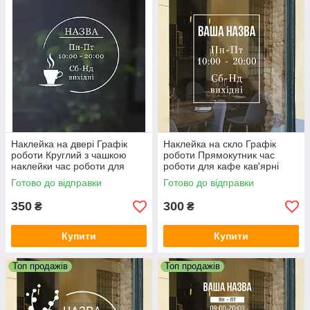
Якщо у вас немає власного макета у векторному форматі,
наш дизайнер зможе підготувати його у потрібному форматі.
Додаткові побажання прораховуються індивідуально та
можуть потребувати більше часу на виготовлення.
Наклейка на двері Графік
Наклейка на скло Графік
роботи Круглий з чашкою
роботи Прямокутник час
наклейки час роботи для
роботи для кафе кав'ярні
магазину матова кафе
магазину матова 300х400 мм
Готово до відправки
Готово до відправки
400х380 мм
350
300
₴
₴
Купити
Купити
Топ продажів
Топ продажів