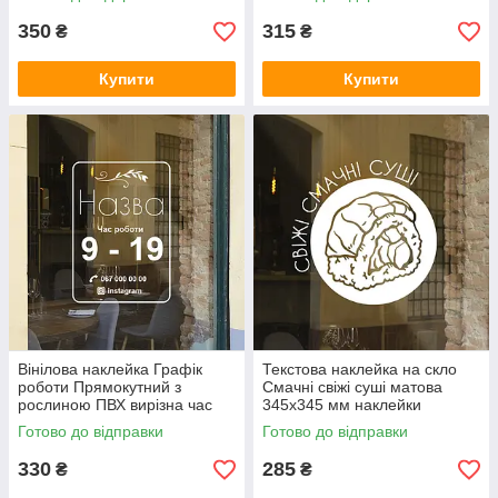
350
315
₴
₴
Купити
Купити
Вінілова наклейка Графік
Текстова наклейка на скло
роботи Прямокутний з
Смачні свіжі суші матова
рослиною ПВХ вирізна час
345х345 мм наклейки
роботи матова 250х360 мм
продукти декор для бізнесу
Готово до відправки
Готово до відправки
330
285
₴
₴