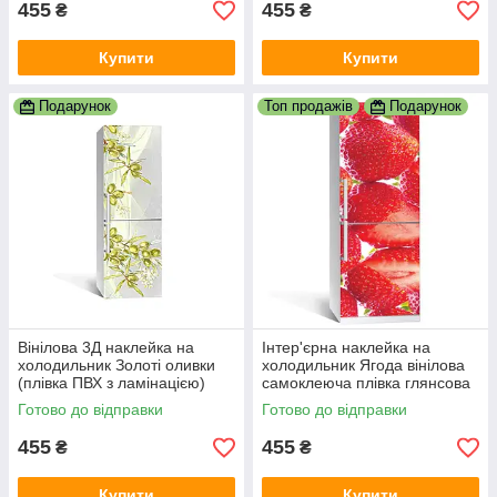
455
455
₴
₴
Купити
Купити
Подарунок
Топ продажів
Подарунок
Вінілова 3Д наклейка на
Інтер'єрна наклейка на
холодильник Золоті оливки
холодильник Ягода вінілова
(плівка ПВХ з ламінацією)
самоклеюча плівка глянсова
600х1800 мм
з ламінацією 600х1800 мм
Готово до відправки
Готово до відправки
455
455
₴
₴
Купити
Купити