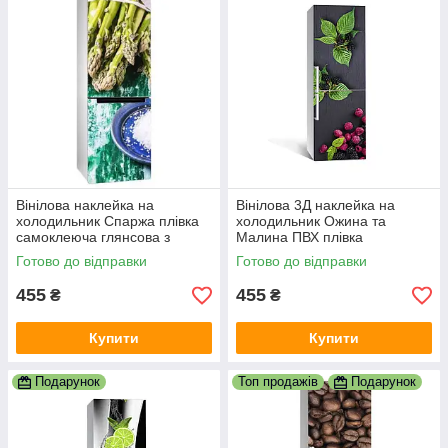
Вінілова наклейка на
Вінілова 3Д наклейка на
холодильник Спаржа плівка
холодильник Ожина та
самоклеюча глянсова з
Малина ПВХ плівка
ламінацією 600х1800 мм
самоклеюча лісові Ягоди
Готово до відправки
Готово до відправки
Чорний 600х1800 мм
455
455
₴
₴
Купити
Купити
Подарунок
Топ продажів
Подарунок