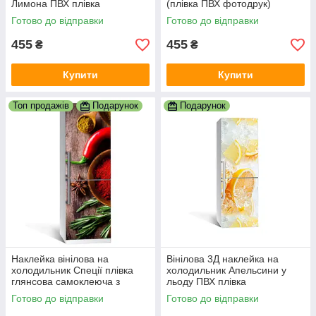
Лимона ПВХ плівка
(плівка ПВХ фотодрук)
самоклеюча лід вода цитрус
600х1800 мм кави їжа
Готово до відправки
Готово до відправки
455
455
₴
₴
Купити
Купити
Топ продажів
Подарунок
Подарунок
Наклейка вінілова на
Вінілова 3Д наклейка на
холодильник Спеції плівка
холодильник Апельсини у
глянсова самоклеюча з
льоду ПВХ плівка
ламінацією 600х1800 мм
самоклеюча цитруси
Готово до відправки
Готово до відправки