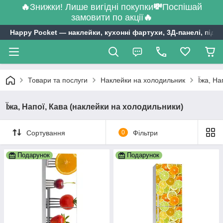
🔥
Знижки! Лише вигідні покупки
💸
Поспішай
замовити по акції
🔥
Happy Pocket ― наклейки, кухонні фартухи, 3Д-панелі, підл
Товари та послуги
Наклейки на холодильник
Їжа, На
Їжа, Напої, Кава (наклейки на холодильники)
Сортування
0
Фільтри
Подарунок
Подарунок