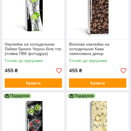
Наклейка на холодильник
Вінілова наклейка на
Лайми Бризги Чорно-біле тло
холодильник Кава
(плівка ПВХ фотодрук)
ламінована декор
600х1800 мм Цитруси
холодильників наклейки з
Готово до відправки
Готово до відправки
Зелений
принтом 600х1800 мм
455
455
₴
₴
Купити
Купити
Подарунок
Подарунок