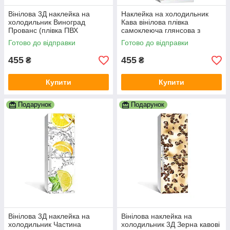
Вінілова 3Д наклейка на
Наклейка на холодильник
холодильник Виноград
Кава вінілова плівка
Прованс (плівка ПВХ
самоклеюча глянсова з
фотодрук) 600х1800 мм
ламінацією 600х1800 мм
Готово до відправки
Готово до відправки
Фрукти Зелений
455
455
₴
₴
Купити
Купити
Подарунок
Подарунок
Вінілова 3Д наклейка на
Вінілова наклейка на
холодильник Частина
холодильник 3Д Зерна кавові