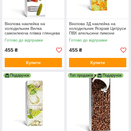
Вінілова наклейка на
Вінілова 3Д наклейка на
холодильник Вилка
холодильник Яскраві Цитруси
самоклеюча плівка глянцева
ПВХ апельсини лимони
з ламінацією 600х1800 мм
Фрукти Оранжевий 600х1800
Готово до відправки
Готово до відправки
мм
455
455
₴
₴
Купити
Купити
Подарунок
Топ продажів
Подарунок