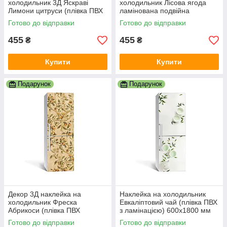
холодильник 3Д Яскраві
холодильник Лісова ягода
Лимони цитруси (плівка ПВХ
ламінована подвійна
фотодрук) 600х1800 мм Їжа
самоклеюча плівка 600х1800
Готово до відправки
Готово до відправки
Жовтий
мм
455
455
₴
₴
Купити
Купити
Подарунок
Подарунок
Декор 3Д наклейка на
Наклейка на холодильник
холодильник Фреска
Евкаліптовий чай (плівка ПВХ
Абрикоси (плівка ПВХ
з ламінацією) 600х1800 мм
фотодрук) 600х1800 мм
Напої Зелений
Готово до відправки
Готово до відправки