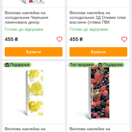
Вінілова наклейка на
Вінілова наклейка на
холодильник Черешня
холодильник 3Д Оливки гілки
ламінована декор
маслини (плівка ПВХ
холодильників наклейки з
фотодрук) 600х1800 мм Їжа
Готово до відправки
Готово до відправки
принтом 600х1800 мм
Зелений
455
455
₴
₴
Купити
Купити
Подарунок
Топ продажів
Подарунок
Вінілова наклейка на
Вінілова наклейка на