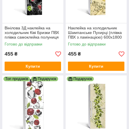
Вінілова 3Д наклейка на
Наклейка на холодильник
холодильник Ківі Бризки ПВХ
Шампанське Пухирці (плівка
плівка самоклейка полуниця
ПВХ з ламінацією) 600х1800
Ягоди вода Чорний 600х1800
мм Напої Бежевий
Готово до відправки
Готово до відправки
мм
455
455
₴
₴
Купити
Купити
Топ продажів
Подарунок
Подарунок