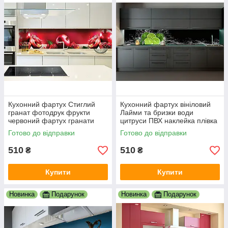
Кухонний фартух Стиглий
Кухонний фартух вініловий
гранат фотодрук фрукти
Лайми та бризки води
червоний фартух гранати
цитруси ПВХ наклейка плівка
зерна граната плівка для
скіналі кухня чорний
Готово до відправки
Готово до відправки
кухні 600х2000 мм
600х2000 мм
510
510
₴
₴
Купити
Купити
Новинка
Подарунок
Новинка
Подарунок