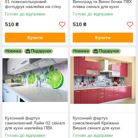
01 повнокольоровий
Виноград та Винні бочки ПВХ
фотодрук наклейка на стіну
плівка скіналі для кухні
для кухні вино кавун осінь
коричневе вино 600х2000 мм
Готово до відправки
Готово до відправки
600х2000 мм
510
510
₴
₴
Купити
Купити
Новинка
Подарунок
Новинка
Подарунок
Кухонний фартух
Кухонний фартух
самоклеючий Лайм 02 скіналі
самоклеючий Крижана
для кухні наклейка ПВХ
Вишня скіналі для кухні
цитруси лід м'ята зелений
наклейка ПВХ ягоди лід сірий
Готово до відправки
Готово до відправки
600х2000 мм
600х2000 мм