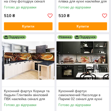
на стіну фотодрук скіналі
плівка для кухні наклейки для
абстракція 600х2000 мм
кухні декор 600х2000 мм
Готово до відправки
Готово до відправки
510
510
₴
₴
Купити
Купити
Подарунок
Новинка
Подарунок
Кухонний фартух Кориця та
Кухонний фартух
бадьян Глінтвейн вініловий
самоклеючий Насолоди в
ПВХ наклейка скіналі для
Парижі 02 скіналі для кухні
кухні коричневий 600х2000
наклейка ПВХ 600х2000 мм
Готово до відправки
Готово до відправки
мм