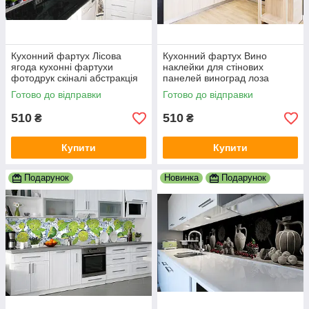
Кухонний фартух Лісова
Кухонний фартух Вино
ягода кухонні фартухи
наклейки для стінових
фотодрук скіналі абстракція
панелей виноград лоза
600х2000 мм
пляшки плівка для кухні
Готово до відправки
Готово до відправки
600х2000 мм
510
510
₴
₴
Купити
Купити
Подарунок
Новинка
Подарунок