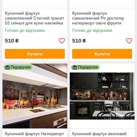
Кухонний фартух
Кухонний фартух
самоклеючий Стиглий гранат
самоклеючий Ріг достатку
02 скіналі для кухні наклейка
натюрморт овочі фрукти
ПВХ червоні зерна 600х2000
скіналі для кухні наклейка
Готово до відправки
Готово до відправки
мм
ПВХ 600х2000 мм
510
510
₴
₴
Купити
Купити
Подарунок
Подарунок
Кухонний фартух Натюрморт
Кухонний фартух вініловий