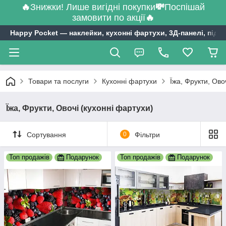
🔥
Знижки! Лише вигідні покупки
💸
Поспішай
замовити по акції
🔥
Happy Pocket ― наклейки, кухонні фартухи, 3Д-панелі, підл
Товари та послуги
Кухонні фартухи
Їжа, Фрукти, Ово
Їжа, Фрукти, Овочі (кухонні фартухи)
Сортування
0
Фільтри
Топ продажів
Подарунок
Топ продажів
Подарунок