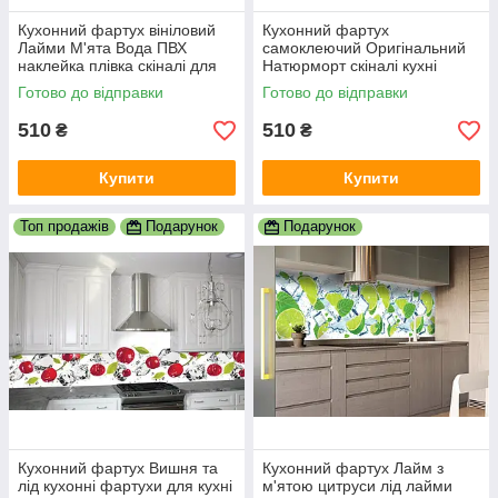
Кухонний фартух вініловий
Кухонний фартух
Лайми М'ята Вода ПВХ
самоклеючий Оригінальний
наклейка плівка скіналі для
Натюрморт скіналі кухні
кухні цитруси зелений
наклейка ПВХ вишні глека
Готово до відправки
Готово до відправки
600х2000 мм
600х2000 мм
510
510
₴
₴
Купити
Купити
Топ продажів
Подарунок
Подарунок
Кухонний фартух Вишня та
Кухонний фартух Лайм з
лід кухонні фартухи для кухні
м'ятою цитруси лід лайми