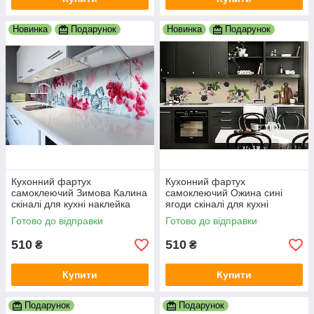
Новинка
Подарунок
Новинка
Подарунок
Кухонний фартух
Кухонний фартух
самоклеючий Зимова Калина
самоклеючий Ожина сині
скіналі для кухні наклейка
ягоди скіналі для кухні
ПВХлід червоні ягоди зима
наклейка ПВХ бежевий
Готово до відправки
Готово до відправки
600х2000 мм
600х2000 мм
510
510
₴
₴
Купити
Купити
Подарунок
Подарунок