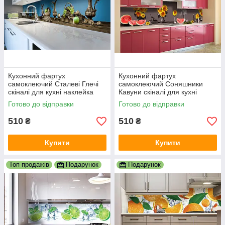
Кухонний фартух
Кухонний фартух
самоклеючий Сталеві Глечі
самоклеючий Соняшники
скіналі для кухні наклейка
Кавуни скіналі для кухні
ПВХ натюрморт блакитний
наклейка ПВХ натюрморт
Готово до відправки
Готово до відправки
600х2000 мм
сірий 600х2000 мм
510
510
₴
₴
Купити
Купити
Топ продажів
Подарунок
Подарунок