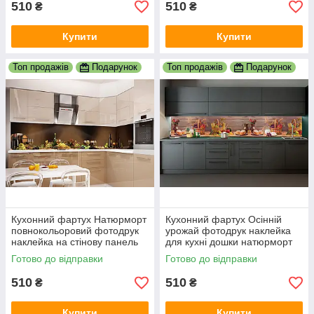
510
510
₴
₴
Купити
Купити
Топ продажів
Подарунок
Топ продажів
Подарунок
Кухонний фартух Натюрморт
Кухонний фартух Осінній
повнокольоровий фотодрук
урожай фотодрук наклейка
наклейка на стінову панель
для кухні дошки натюрморт
для кухні абстракція
кошика 600х2000 мм
Готово до відправки
Готово до відправки
600х2000 мм
510
510
₴
₴
Купити
Купити