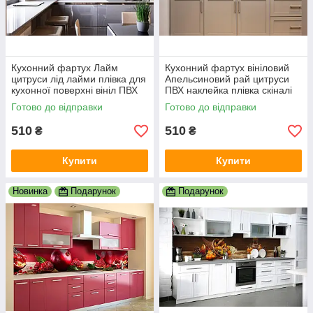
Кухонний фартух Лайм
Кухонний фартух вініловий
цитруси лід лайми плівка для
Апельсиновий рай цитруси
кухонної поверхні вініл ПВХ
ПВХ наклейка плівка скіналі
для кухні декор 600х2000 мм
кухні помаранчевий
Готово до відправки
Готово до відправки
600х2000 мм
510
510
₴
₴
Купити
Купити
Новинка
Подарунок
Подарунок