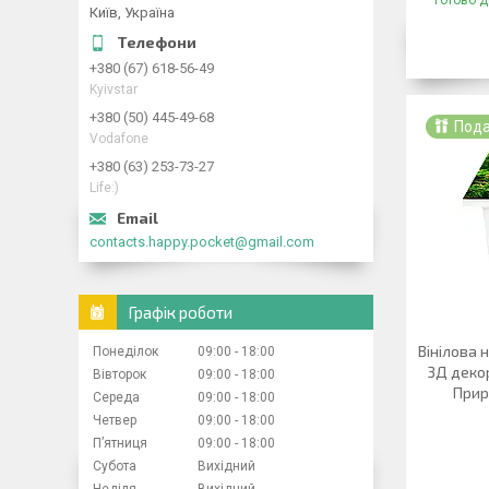
Готово д
Київ, Україна
+380 (67) 618-56-49
Kyivstar
+380 (50) 445-49-68
Под
Vodafone
+380 (63) 253-73-27
Life:)
contacts.happy.pocket@gmail.com
Графік роботи
Вінілова 
Понеділок
09:00
18:00
3Д декор
Вівторок
09:00
18:00
Прир
Середа
09:00
18:00
Четвер
09:00
18:00
Пʼятниця
09:00
18:00
Субота
Вихідний
Неділя
Вихідний