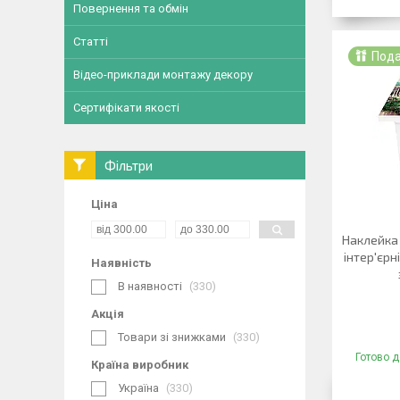
Повернення та обмін
Статті
Под
Відео-приклади монтажу декору
Сертифікати якості
Фільтри
Ціна
Наклейка 
інтер'єрн
Наявність
В наявності
330
Акція
Товари зі знижками
330
Готово д
Країна виробник
Україна
330