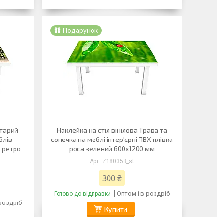
Подарунок
Старий
Наклейка на стіл вінілова Трава та
блів
сонечка на меблі інтер'єрні ПВХ плівка
я ретро
роса зелений 600х1200 мм
Z180353_st
300 ₴
Оптом і в роздріб
Готово до відправки
 роздріб
Купити