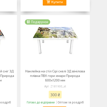
Купити
Подарунок
ій сніг 3Д
Наклейка на стіл Сірі скелі 3Д вінілова
с Природа
плівка ПВХ гори хмари Природа
м
600х1200 мм
Z181900_st
300 ₴
 роздріб
Оптом і в роздріб
Готово до відправки