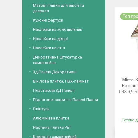
Матові плівки для вікон та
дзеркал
Топ пр
Кухонні фартухи
Наклейки на холодильник
Наклейки на двері
Наклейки на стіл
Декоративна штукатурка
самоклейна
3д Панелі Декоративні
Місто: 
Вінілова плитка, ПВХ-ламінат
Казкове
Пластикові 3Д Панелі
ПВХ 3Д м
Підлогове покриття Панелі-Пазли
Плінтуси
Алюмінієва плитка
Готово д
Настінна плитка PET
Ковролін самоклейний