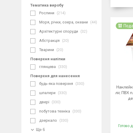
Тематика виробу
Рослини
214
Моря, річки, озера, океани
44
Под
Архітектурні споруди
32
Абстракція
20
Тварини
20
Поверхня наліпки
глянцева
330
Поверхня для нанесення
будь-яка поверхня
330
Наклейка
ліс ПВХ п
шпалери
330
де
двері
330
побутова техніка
330
дзеркало
330
Готово д
Ще 6