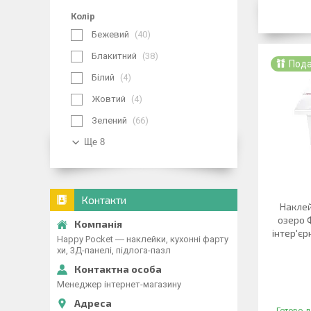
Колір
Бежевий
40
Блакитний
38
Под
Білий
4
Жовтий
4
Зелений
66
Ще 8
Контакти
Наклей
озеро 
інтер'є
Happy Pocket ― наклейки, кухонні фарту
хи, 3Д-панелі, підлога-пазл
Менеджер інтернет-магазину