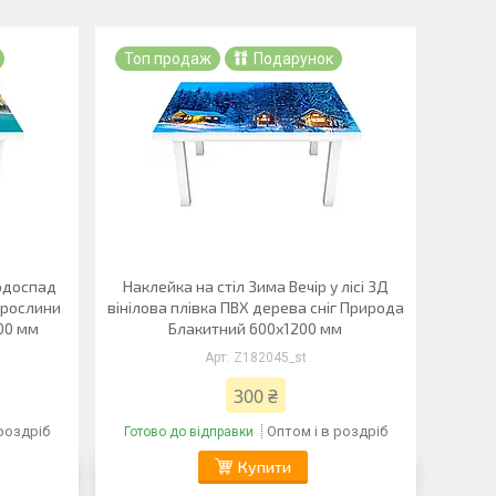
Топ продаж
Подарунок
водоспад
Наклейка на стіл Зима Вечір у лісі 3Д
і рослини
вінілова плівка ПВХ дерева сніг Природа
00 мм
Блакитний 600х1200 мм
Z182045_st
300 ₴
 роздріб
Оптом і в роздріб
Готово до відправки
Купити