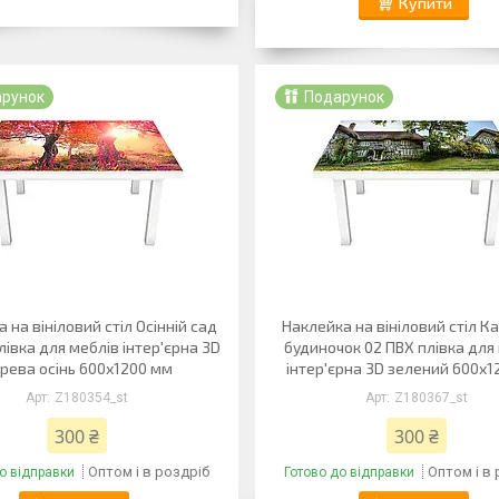
Купити
арунок
Подарунок
 на вініловий стіл Осінній сад
Наклейка на вініловий стіл К
лівка для меблів інтер'єрна 3D
будиночок 02 ПВХ плівка для
рева осінь 600х1200 мм
інтер'єрна 3D зелений 600х
Z180354_st
Z180367_st
300 ₴
300 ₴
Оптом і в роздріб
Оптом і в
о відправки
Готово до відправки