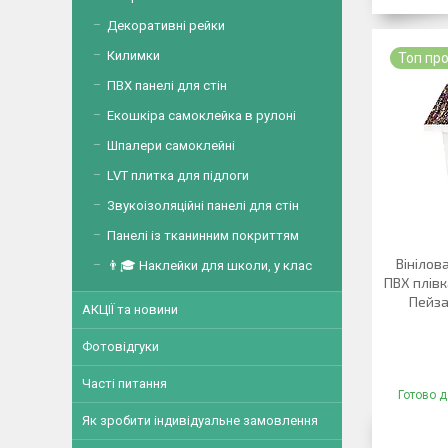
Декоративні рейки
Килимки
Топ пр
ПВХ панелі для стін
Екошкіра самоклейка в рулоні
Шпалери самоклейні
LVT плитка для підлоги
Звукоізоляційні панелі для стін
Панелі із тканинним покриттям
Вінілов
👨🎓 Наклейки для школи, у клас
ПВХ плівк
Пейза
АКЦІЇ та новини
Фотовідгуки
Часті питання
Готово д
Як зробити індивідуальне замовлення