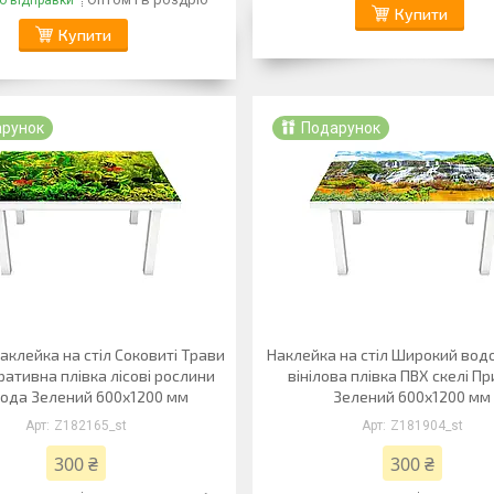
о відправки
Купити
Купити
арунок
Подарунок
наклейка на стіл Соковиті Трави
Наклейка на стіл Широкий вод
ативна плівка лісові рослини
вінілова плівка ПВХ скелі П
ода Зелений 600х1200 мм
Зелений 600х1200 мм
Z182165_st
Z181904_st
300 ₴
300 ₴