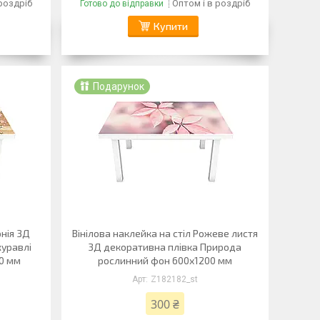
 роздріб
Оптом і в роздріб
Готово до відправки
Купити
Подарунок
онія 3Д
Вінілова наклейка на стіл Рожеве листя
журавлі
3Д декоративна плівка Природа
0 мм
рослинний фон 600х1200 мм
Z182182_st
300 ₴