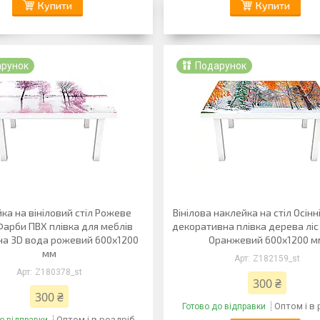
Купити
Купити
арунок
Подарунок
ка на вініловий стіл Рожеве
Вінілова наклейка на стіл Осінн
Фарби ПВХ плівка для меблів
декоративна плівка дерева лі
рна 3D вода рожевий 600х1200
Оранжевий 600х1200 м
мм
Z182159_st
Z180378_st
300 ₴
300 ₴
Оптом і в
Готово до відправки
Оптом і в роздріб