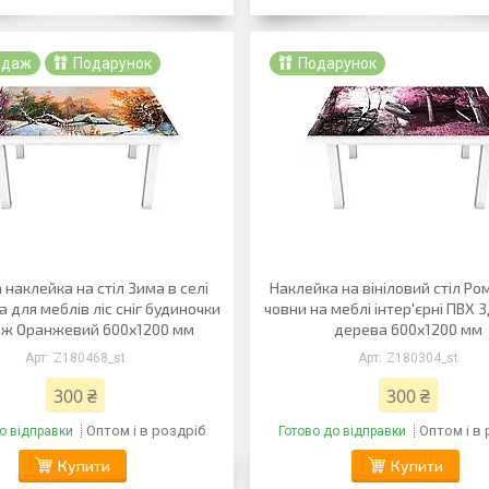
одаж
Подарунок
Подарунок
а наклейка на стіл Зима в селі
Наклейка на вініловий стіл Ро
а для меблів ліс сніг будиночки
човни на меблі інтер'єрні ПВХ 
ж Оранжевий 600х1200 мм
дерева 600х1200 мм
Z180468_st
Z180304_st
300 ₴
300 ₴
Оптом і в роздріб
Оптом і в
о відправки
Готово до відправки
Купити
Купити