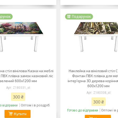
арунок
Подарунок
на стіл вінілова Казка на меблі
Наклейка на вініловий стіл 
і ПВХ плівка замок казковий ліс
Фонтан ПВХ плівка для ме
зелений 600х1200 мм
інтер'єрна 3D дерева корінн
600х1200 мм
Z180331_st
Z180338_st
300 ₴
300 ₴
Оптом і в роздріб
о відправки
Оптом і в
Готово до відправки
Купити