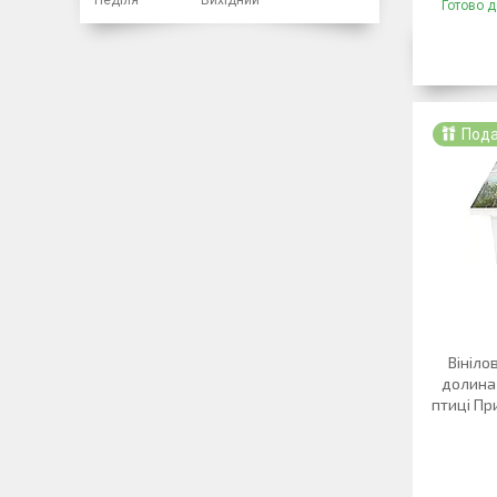
Готово д
Под
Вініло
долина
птиці Пр