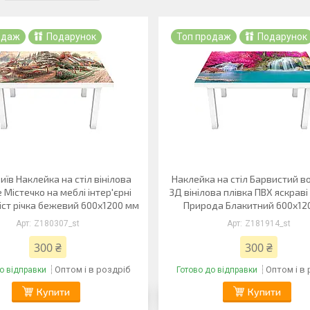
одаж
Подарунок
Топ продаж
Подарунок
Київ Наклейка на стіл вінілова
Наклейка на стіл Барвистий 
 Містечко на меблі інтер'єрні
3Д вінілова плівка ПВХ яскрав
іст річка бежевий 600х1200 мм
Природа Блакитний 600х12
Z180307_st
Z181914_st
300 ₴
300 ₴
Оптом і в роздріб
Оптом і в
о відправки
Готово до відправки
Купити
Купити