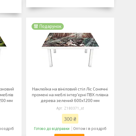
Подарунок
азковий
Наклейка на вініловий стіл Ліс Сонячні
 меблів
промені на меблі інтер'єрні ПВХ плівка
1200 мм
дерева зелений 600х1200 мм
Z180371_st
300 ₴
 роздріб
Оптом і в роздріб
Готово до відправки