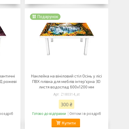
Подарунок
мантичні
Наклейка на вініловий стіл Осінь у лісі
3Д рожеві
ПВХ плівка для меблів інтер'єрна 3D
листя водоспад 600х1200 мм
Z180314_st
300 ₴
 роздріб
Оптом і в роздріб
Готово до відправки
Купити