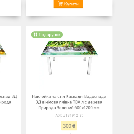
Купити
Подарунок
оспад 3Д
Наклейка на стіл Каскадні Водоспади
рирода
3Д вінілова плівка ПВХ ліс дерева
Природа Зелений 600х1200 мм
Z181912_st
300 ₴