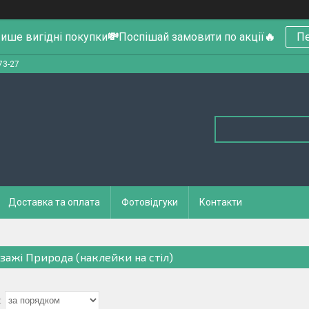
ише вигідні покупки
💸
Поспішай замовити по акції
🔥
Пе
73-27
Доставка та оплата
Фотовідгуки
Контакти
зажі Природа (наклейки на стіл)