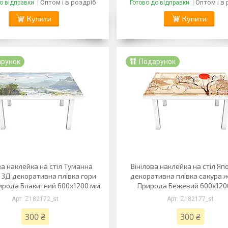
Оптом і в роздріб
Оптом і в
о відправки
Готово до відправки
Купити
Купити
арунок
Подарунок
ва наклейка на стіл Туманна
Вінілова наклейка на стіл Яп
 3Д декоративна плівка гори
декоративна плівка сакура 
ирода Блакитний 600х1200 мм
Природа Бежевий 600х120
Z182172_st
Z182177_st
300 ₴
300 ₴