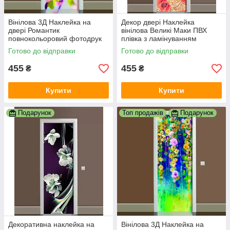
Вінілова 3Д Наклейка на
Декор двері Наклейка
двері Романтик
вінілова Великі Маки ПВХ
повнокольоровий фотодрук
плівка з ламінуванням
плівка для дверей декор
600х1800 мм квіти Червоний
Готово до відправки
Готово до відправки
600х1800 мм
455
455
₴
₴
Купити
Купити
Подарунок
Топ продажів
Подарунок
Декоративна наклейка на
Вінілова 3Д Наклейка на