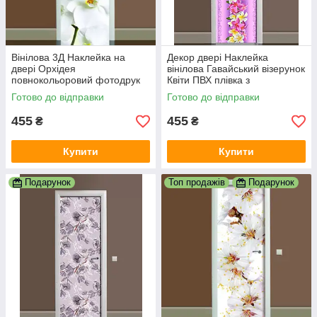
Вінілова 3Д Наклейка на
Декор двері Наклейка
двері Орхідея
вінілова Гавайський візерунок
повнокольоровий фотодрук
Квіти ПВХ плівка з
плівка для дверей декор
ламінуванням 600х1800 мм
Готово до відправки
Готово до відправки
600х1800 мм
квіти Фіолетовий
455
455
₴
₴
Купити
Купити
Подарунок
Топ продажів
Подарунок