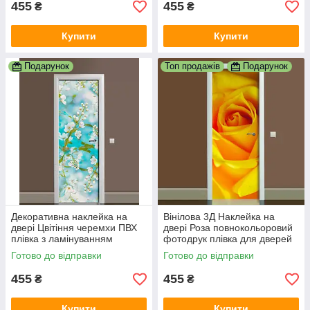
455
455
₴
₴
Купити
Купити
Подарунок
Топ продажів
Подарунок
Декоративна наклейка на
Вінілова 3Д Наклейка на
двері Цвітіння черемхи ПВХ
двері Роза повнокольоровий
плівка з ламінуванням
фотодрук плівка для дверей
600х1800 мм квіти Блакитний
декор 600х1800 мм жовта
Готово до відправки
Готово до відправки
квіти
455
455
₴
₴
Купити
Купити