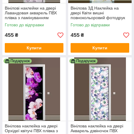
Вінілові наклейки на двері
Вінілова 3Д Наклейка на
Лавандовая акварель ПВХ
двері Квіти вишні
плівка з ламінуванням
повнокольоровий фотодрук
600х1800 мм Квіти
плівка для дверей декор
Готово до відправки
Готово до відправки
Фіолетовий
600х1800 мм
455
455
₴
₴
Купити
Купити
Подарунок
Подарунок
Вінілова наклейка на двері
Вінілова наклейка на двері
Орхідеї квітучі ПВХ плівка з
Акварель дзвіночок ПВХ