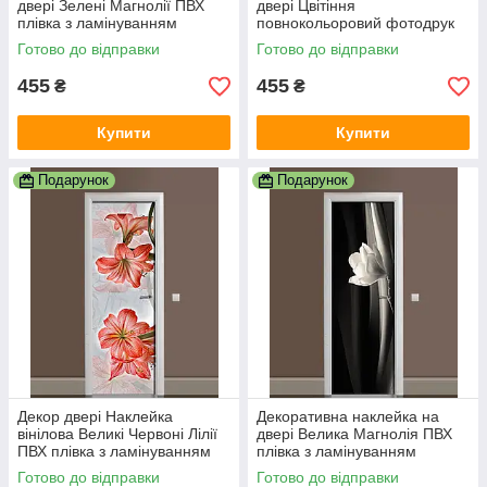
двері Зелені Магнолії ПВХ
двері Цвітіння
плівка з ламінуванням
повнокольоровий фотодрук
600х1800 мм Квіти
плівка для дверей декор
Готово до відправки
Готово до відправки
Фіолетовий
600х1800 мм
455
455
₴
₴
Купити
Купити
Подарунок
Подарунок
Декор двері Наклейка
Декоративна наклейка на
вінілова Великі Червоні Лілії
двері Велика Магнолія ПВХ
ПВХ плівка з ламінуванням
плівка з ламінуванням
600х1800 мм квіти Червоний
600х1800 мм Квіти Чорний
Готово до відправки
Готово до відправки