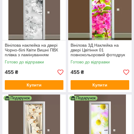
Вінілова наклейка на двері
Вінілова 3Д Наклейка на
Чорно-білі Квіти Вишні ПВХ
двері Цвітіння 01
плівка з ламінуванням
повнокольоровий фотодрук
600х1800 мм Квіти Сірий
плівка для дверей декор
Готово до відправки
Готово до відправки
600х1800 мм
455
455
₴
₴
Купити
Купити
Подарунок
Подарунок