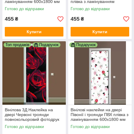
ламінуванням 600х1800 мм
плівка з ламінуванням
квіти Фіолетовий
600х1800 мм Квіти Блакитний
Готово до відправки
Готово до відправки
455
455
₴
₴
Купити
Купити
Топ продажів
Подарунок
Подарунок
Вінілова 3Д Наклейка на
Вінілові наклейки на двері
двері Червоні троянди
Півонії і троянди ПВХ плівка з
повнокольоровий фотодрук
ламінуванням 600х1800 мм
плівка для дверей декор
квіти Білий
Готово до відправки
Готово до відправки
600х1800 мм