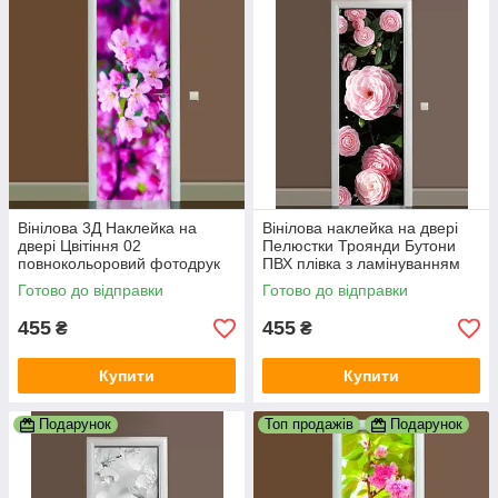
Вінілова 3Д Наклейка на
Вінілова наклейка на двері
двері Цвітіння 02
Пелюстки Троянди Бутони
повнокольоровий фотодрук
ПВХ плівка з ламінуванням
плівка для дверей декор
600х1800 мм квіти Рожевий
Готово до відправки
Готово до відправки
600х1800 мм
455
455
₴
₴
Купити
Купити
Подарунок
Топ продажів
Подарунок