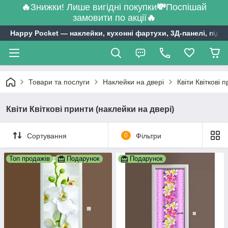
🔥
Знижки! Лише вигідні покупки
💸
Поспішай
замовити по акції
🔥
Happy Pocket ― наклейки, кухонні фартухи, 3Д-панелі, підл
Товари та послуги
Наклейки на двері
Квіти Квіткові 
Квіти Квіткові принти (наклейки на двері)
Сортування
0
Фільтри
Топ продажів
Подарунок
Подарунок