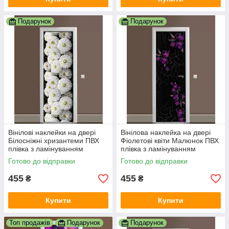
Подарунок
Подарунок
Вінілові наклейки на двері
Вінілова наклейка на двері
Білосніжні хризантеми ПВХ
Фіолетові квіти Малюнок ПВХ
плівка з ламінуванням
плівка з ламінуванням
600х1800 мм квіти Білий
600х1800 мм Квіти Чорний
Готово до відправки
Готово до відправки
455
455
₴
₴
Купити
Купити
Топ продажів
Подарунок
Подарунок