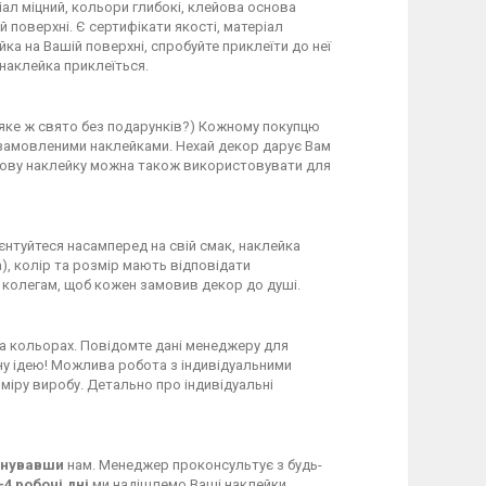
іал міцний, кольори глибокі, клейова основа
й поверхні. Є сертифікати якості, матеріал
ка на Вашій поверхні, спробуйте приклеїти до неї
наклейка приклеїться.
А яке ж свято без подарунків?) Кожному покупцю
із замовленими наклейками. Нехай декор дарує Вам
нкову наклейку можна також використовувати для
ієнтуйтеся насамперед на свій смак, наклейка
), колір та розмір мають відповідати
а колегам, щоб кожен замовив декор до душі.
а кольорах. Повідомте дані менеджеру для
рну ідею! Можлива робота з індивідуальними
міру виробу. Детально про індивідуальні
фонувавши
нам. Менеджер проконсультує з будь-
-4 робочі дні
ми надішлемо Ваші наклейки