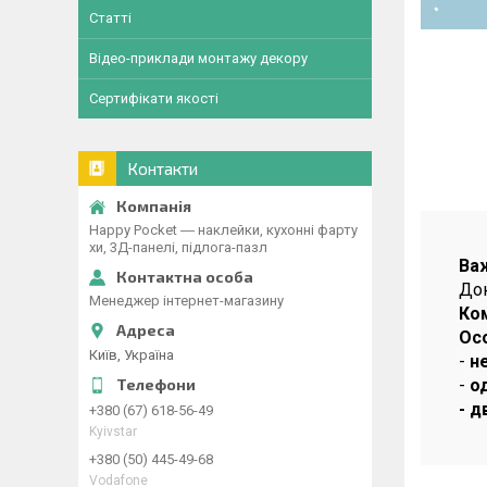
Статті
Відео-приклади монтажу декору
Сертифікати якості
Контакти
Happy Pocket ― наклейки, кухонні фарту
хи, 3Д-панелі, підлога-пазл
Ва
Док
Менеджер інтернет-магазину
Ко
Ос
Київ, Україна
-
н
-
о
- д
+380 (67) 618-56-49
Kyivstar
+380 (50) 445-49-68
Vodafone