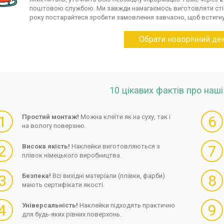
поштовою службою. Ми завжди намагаємось виготовляти ст
року постарайтеся зробити замовлення завчасно, щоб встигн
Обрати новорічний де
10 цікавих фактів про наш
1
Простий монтаж!
Можна клеїти як на суху, так і
6
на вологу поверхню.
2
Висока якість!
Наклейки виготовляються з
7
плівок німецького виробництва.
3
Безпека!
Всі вихідні матеріали (плівки, фарби)
8
мають сертифікати якості.
4
Універсальність!
Наклейки підходять практично
9
для будь-яких рівних поверхонь.