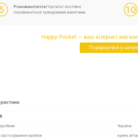
5
Різноманітність!
Каталог постійно
10
поповнюється трендовими макетами.
Happy-Pocket — ваш інтернет-магази
Повернутися у катал
еристики
І
виробник
Україна
 застосування наліпки
кухня, віт