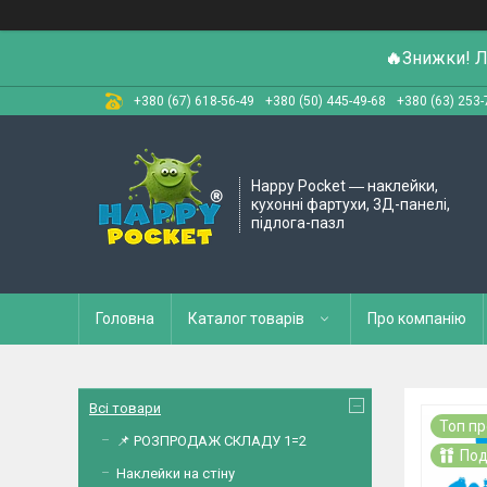
🔥
Знижки! Л
+380 (67) 618-56-49
+380 (50) 445-49-68
+380 (63) 253-
Happy Pocket ― наклейки,
кухонні фартухи, 3Д-панелі,
підлога-пазл
Головна
Каталог товарів
Про компанію
Всі товари
Топ п
📌 РОЗПРОДАЖ СКЛАДУ 1=2
Под
Наклейки на стіну