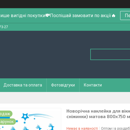
ише вигідні покупки
💸
Поспішай замовити по акції
🔥
Пе
73-27
Доставка та оплата
Фотовідгуки
Контакти
Новорічна наклейка для вікн
родаж
сніжинки) матова 800х750 
арунок
Немає в наявності
Оптом і в роздріб