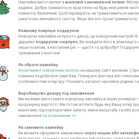
Наклейки виготовлені
з вінілової самоклеючої плівки
. Матер
надійна. Добре тримаються практично на будь-якій рівній чисті
повністю безпечний. Щоб перевірити, чи триматиметься наклей
шматочок звичайного скотчу. Якщо він хоч трохи тримається, 
Кожному покупцю подарунок
Новорічні наклейки не просто декор, це новорічний настрій! 
даруємо
подарунок-сюрприз
, Ви знайдете його в упаковці 
лише позитив, а наступний рік ― щастя та добробут! Подару
тренування у монтажі.
Як обрати наклейку
Асортимент новорічних наліпок
на нашому сайті великий :) Ор
повинна подобатися саме Вам. Поверхня (матова або глянсова
особливостям інтер'єру. Покажіть каталог наклейок рідним т
Виробництво декору під замовлення
Ми можемо виготовити новорічну наклейку в інших розмірах т
прорахунку вартості. Ми готові втілити будь-яку Вашу інтер'є
макетами, під корпоративні запити, зміна масштабу та/або роз
замовлення
за посиланням >>
Як замовити наклейку
Ви можете оформити замовлення
через кошик або зателе
яких питань, уточнить всю необхідну інформацію. І вже через
2