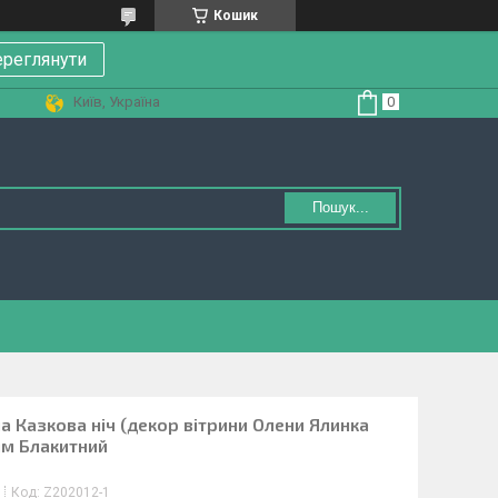
Кошик
реглянути
Київ, Україна
Пошук...
а Казкова ніч (декор вітрини Олени Ялинка
мм Блакитний
Код:
Z202012-1