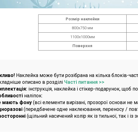
Розмір наклейки
800х750 мм
1100х1000мм
Поверхня
жливо!
Наклейка може бути розібрана на кілька блоків-част
ладніше описано в розділі
Часті питання >>
мплектація:
інструкція, наклейка і стікер-подарунок, щоб 
обливості
наліпок:
е мають фону
(всі елементи вирізані, прозорої основи не м
дноразові
(передбачене одне наклеювання, переносу / по
восторонні
(щільний насичений колір як із тильної, так і із 