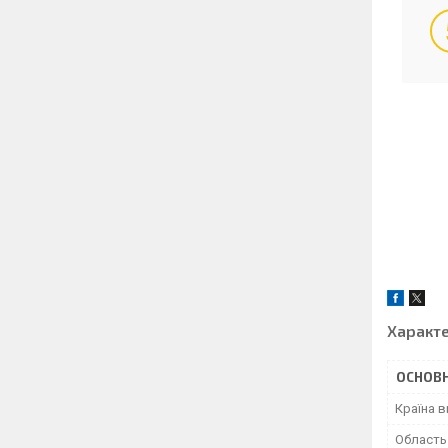
Характ
ОСНОВН
Країна 
Область