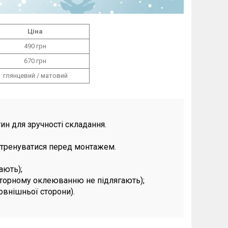
Ціна
490 грн
670 грн
глянцевий / матовий
ин для зручності складання.
потренуватися перед монтажем.
ають);
вторному оклеюванню не підлягають);
зовнішньої сторони).