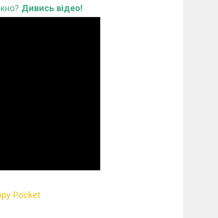
ікно?
Дивись відео!
ppy Pocket