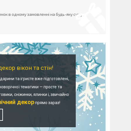
нок в одному замовленні на будь-яку суму
екор вікон та стін!
арини та ігристе вже підготовлені,
новорічної тематики — просте та
говики, сніжинки, ялинки і, звичайно
річний декор
прямо зараз!