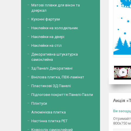
Матові плівки для вікон та
дзеркал
Кухонні фартухи
Наклейки на холодильник
Наклейки на двері
Наклейки на стіл
Декоративна штукатурка
самоклейна
3д Панелі Декоративні
Вінілова плитка, ПВХ-ламінат
Пластикові 3Д Панелі
Підлогове покриття Панелі-Пазли
Акція «
Плінтуси
Ви заощад
Алюмінієва плитка
Отримайте
Настінна плитка PET
800х750 
Ковролін самоклейний