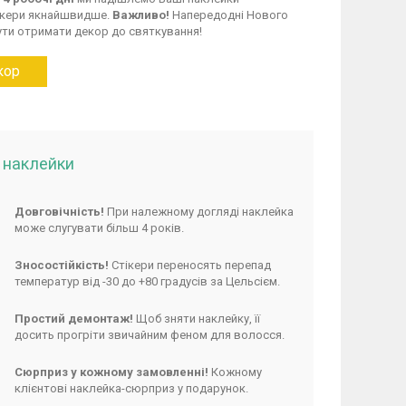
ікери якнайшвидше.
Важливо!
Напередодні Нового
ути отримати декор до святкування!
кор
і наклейки
Довговічність!
При належному догляді наклейка
може слугувати більш 4 років.
Зносостійкість!
Стікери переносять перепад
температур від -30 до +80 градусів за Цельсієм.
Простий демонтаж!
Щоб зняти наклейку, її
досить прогріти звичайним феном для волосся.
Сюрприз у кожному замовленні!
Кожному
клієнтові наклейка-сюрприз у подарунок.