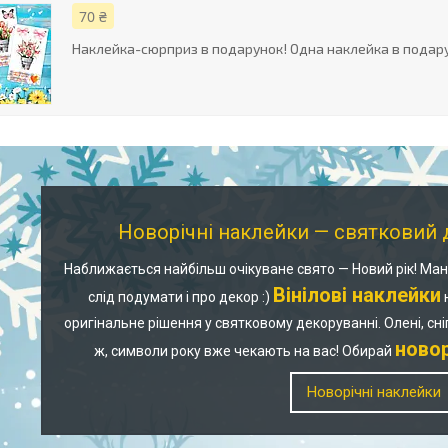
70 ₴
Наклейка-сюрприз в подарунок! Одна наклейка в подару
Новорічні наклейки — святковий д
Наближається найбільш очікуване свято — Новий рік! Манд
Вінілові наклейки
слід подумати і про декор :)
оригінальне рішення у святковому декоруванні. Олені, сні
ново
ж, символи року вже чекають на вас! Обирай
Новорічні наклейки