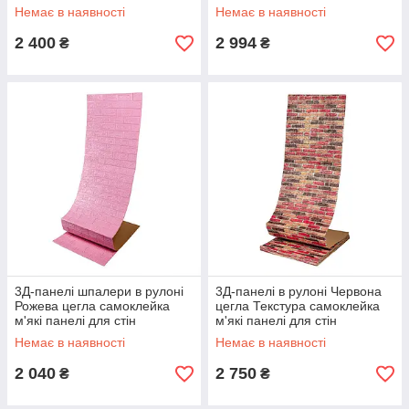
700мм*20м*3мм R003-3-20
700мм*19,6м*5мм R034-5-20
Немає в наявності
Немає в наявності
SW-00001734
SW-00001365
2 400
2 994
₴
₴
3Д-панелі шпалери в рулоні
3Д-панелі в рулоні Червона
Рожева цегла самоклейка
цегла Текстура самоклейка
м'які панелі для стін
м'які панелі для стін
700мм*20м*3мм R004-3-20
700мм*20м*3мм R047-3-20
Немає в наявності
Немає в наявності
SW-00001471
SW-00001357
2 040
2 750
₴
₴