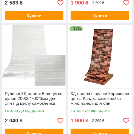
2 583
1 900
₴
₴
2 299 ₴
Купити
Купити
–17%
Рулонні 3Д-панелі Біла цегла
3Д-панелі в рулоні Коричнева
рулон 20000*700*3мм для
цегла Кладка самоклейка
стін під цеглу самоклейка
м'які панелі для стін
(R001-3-20) SW-00001392
700мм*20м*3мм R179-3-20
Готово до відправки
Готово до відправки
SW-00001469
2 040
1 900
₴
₴
2 299 ₴
Купити
Купити