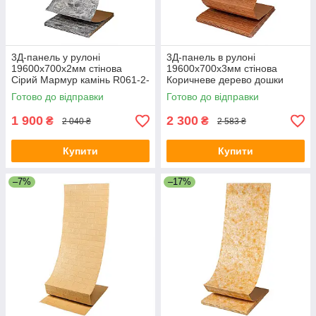
3Д-панель у рулоні
3Д-панель в рулоні
19600x700x2мм стінова
19600x700x3мм стінова
Сірий Мармур камінь R061-2-
Коричневе дерево дошки
20 самоклеюча ПВХ декор
самоклеюча ПВХ
Готово до відправки
Готово до відправки
SW-00002279
декоративна SW-00002223
1 900
2 300
₴
₴
2 040 ₴
2 583 ₴
Купити
Купити
–7%
–17%