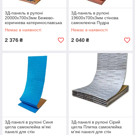
3Д-панель в рулоні
3Д-панель в рулоні
20000x700x3мм Бежево-
19600x700x3мм стінова
коричнева катеринославська
самоклеюча Пудра
цегла стінова самоклеюча
однотонна декоративна ПВХ
Немає в наявності
Немає в наявності
ПВХ SW-00002570
SW-00001919
2 376
2 040
₴
₴
3Д-панелі в рулоні Синя
3Д-панелі в рулоні Сірий
цегла самоклейка м'які
цегла Плитка самоклейка
панелі для стін
м'які панелі для стін