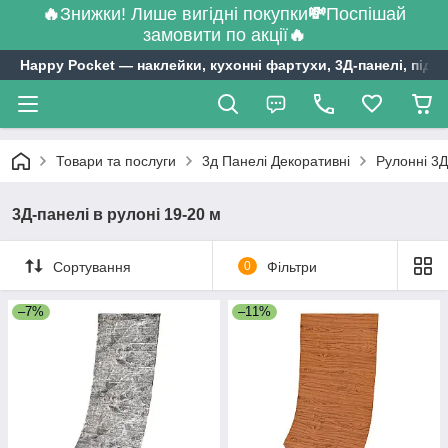
🔥
Знижки! Лише вигідні покупки
💸
Поспішай
замовити по акції
🔥
Happy Pocket ― наклейки, кухонні фартухи, 3Д-панелі, підл
Товари та послуги
3д Панелі Декоративні
Рулонні 3Д
3Д-панелі в рулоні 19-20 м
Сортування
0
Фільтри
–7%
–11%