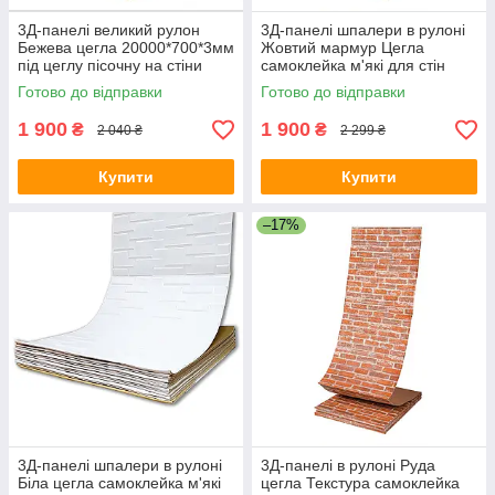
3Д-панелі великий рулон
3Д-панелі шпалери в рулоні
Бежева цегла 20000*700*3мм
Жовтий мармур Цегла
під цеглу пісочну на стіни
самоклейка м'які для стін
ПВХ (R009-3-20) SW-
700мм*20м*3мм R062-3-20
Готово до відправки
Готово до відправки
00001195
SW-00001473
1 900
1 900
₴
₴
2 040 ₴
2 299 ₴
Купити
Купити
–17%
3Д-панелі шпалери в рулоні
3Д-панелі в рулоні Руда
Біла цегла самоклейка м'які
цегла Текстура самоклейка