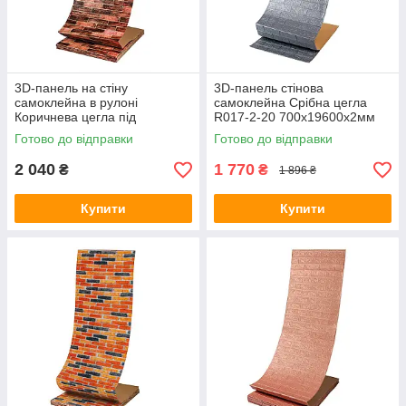
3D-панель на стіну
3D-панель стінова
самоклейна в рулоні
самоклейна Срібна цегла
Коричнева цегла під
R017-2-20 700х19600х2мм
старовину R179-2-20
срібло сіра цегляна кладка
Готово до відправки
Готово до відправки
700х19600х2мм SW-
м’яка SW-00002278
00002280
2 040
1 770
₴
₴
1 896 ₴
Купити
Купити