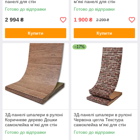
панелі для стін
м'які панелі для стін
700мм*196м*5мм R031-5-20
700мм*20м*3мм R044-3-20
Готово до відправки
Готово до відправки
SW-00001335
SW-00001370
2 994
1 900
₴
₴
2 299 ₴
Купити
Купити
–17%
3Д-панелі шпалери в рулоні
3Д-панелі шпалери в рулоні
Коричневе дерево Дошки
Червона цегла Текстура
самоклейка м'які для стін
самоклейка м'які для стін
0,7*20м*3мм R090-3-20 SW-
700мм*20м*3мм R043 SW-
Готово до відправки
Готово до відправки
00001474
00001333