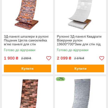
3Д-панелі шпалери в рулоні
Рулонні 3Д-панелі Квадрати
Піщаник Цегла самоклейка
Візерунки рулон
м'які панелі для стін
19600*700*3мм для стін під
700мм*20м*3мм R045-3-20
цеглу самоклейка (R114-3-
Готово до відправки
Готово до відправки
SW-00001735
20) SW-00000872
1 900
2 099
₴
₴
2 299 ₴
2 376 ₴
Купити
Купити
–7%