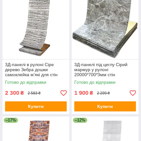
3Д-панелі в рулоні Сіре
3Д-панелі під цеглу Сірий
дерево Зебра дошки
мармур у рулоні
самоклейка м'які для стін
20000*700*3мм стін
700мм*20м*3мм R081-3-20
шпалери-панелі самоклейка
Готово до відправки
Готово до відправки
SW-00001475
(R061-3-20) SW-00001196
2 300
1 900
₴
₴
2 583 ₴
2 299 ₴
Купити
Купити
–17%
–12%