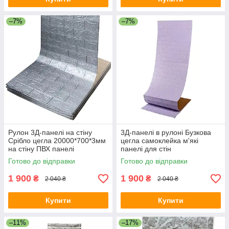
–7%
–7%
Рулон 3Д-панелі на стіну
3Д-панелі в рулоні Бузкова
Срібло цегла 20000*700*3мм
цегла самоклейка м'які
на стіну ПВХ панелі
панелі для стін
самоклейка (R017-3-20) SW-
700мм*20м*3мм R015-3-20
Готово до відправки
Готово до відправки
00001197
SW-00001470
1 900
1 900
₴
₴
2 040 ₴
2 040 ₴
Купити
Купити
–11%
–17%