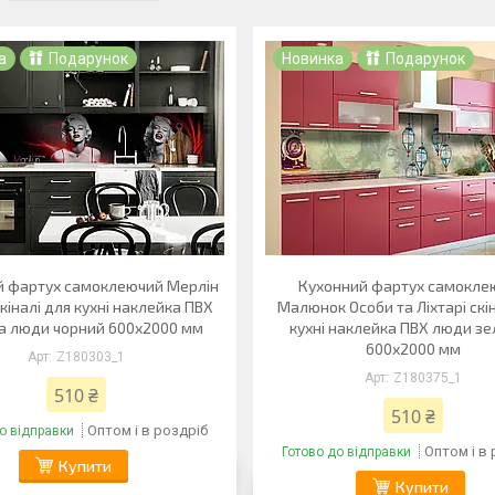
а
Подарунок
Новинка
Подарунок
й фартух самоклеючий Мерлін
Кухонний фартух самокле
кіналі для кухні наклейка ПВХ
Малюнок Особи та Ліхтарі скі
а люди чорний 600х2000 мм
кухні наклейка ПВХ люди з
600х2000 мм
Z180303_1
Z180375_1
510 ₴
510 ₴
Оптом і в роздріб
о відправки
Оптом і в
Готово до відправки
Купити
Купити