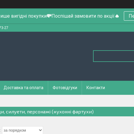
ише вигідні покупки
💸
Поспішай замовити по акції
🔥
Пе
73-27
Доставка та оплата
Фотовідгуки
Контакти
и, силуети, персонажі (кухонні фартухи)