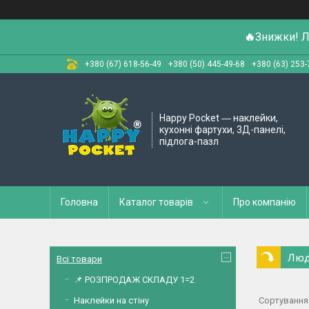
🔥
Знижки! Л
+380 (67) 618-56-49
+380 (50) 445-49-68
+380 (63) 253-
Happy Pocket ― наклейки,
кухонні фартухи, 3Д-панелі,
підлога-пазл
Головна
Каталог товарів
Про компанію
Люд
Всі товари
📌 РОЗПРОДАЖ СКЛАДУ 1=2
Наклейки на стіну