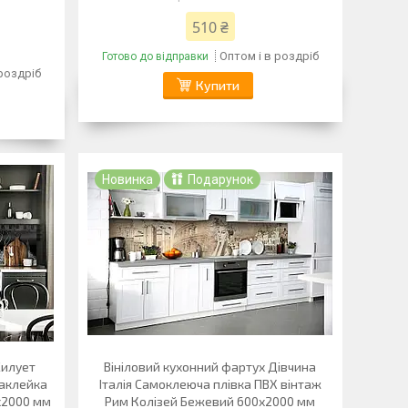
510 ₴
Оптом і в роздріб
Готово до відправки
 роздріб
Купити
Новинка
Подарунок
Силует
Вініловий кухонний фартух Дівчина
наклейка
Італія Самоклеюча плівка ПВХ вінтаж
0х2000 мм
Рим Колізей Бежевий 600х2000 мм