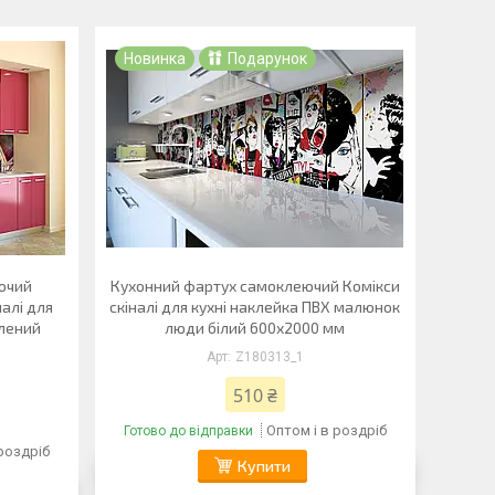
Новинка
Подарунок
ючий
Кухонний фартух самоклеючий Комікси
налі для
скіналі для кухні наклейка ПВХ малюнок
елений
люди білий 600х2000 мм
Z180313_1
510 ₴
Оптом і в роздріб
Готово до відправки
 роздріб
Купити