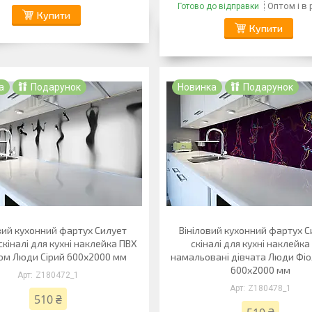
Оптом і в
Готово до відправки
Купити
Купити
а
Подарунок
Новинка
Подарунок
вий кухонний фартух Силует
Вініловий кухонний фартух 
скіналі для кухні наклейка ПВХ
скіналі для кухні наклейка
лом Люди Сірий 600х2000 мм
намальовані дівчата Люди Фі
600х2000 мм
Z180472_1
Z180478_1
510 ₴