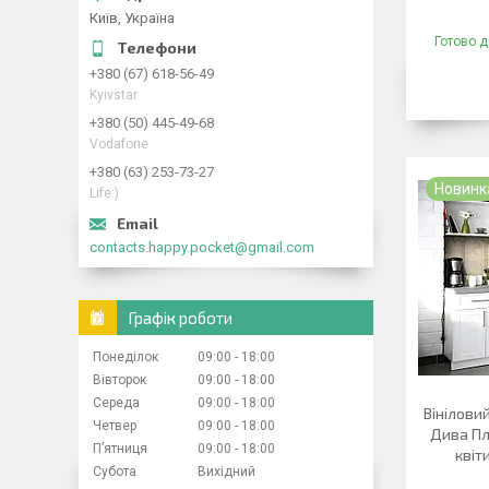
Київ, Україна
Готово д
+380 (67) 618-56-49
Kyivstar
+380 (50) 445-49-68
Vodafone
+380 (63) 253-73-27
Новинк
Life:)
contacts.happy.pocket@gmail.com
Графік роботи
Понеділок
09:00
18:00
Вівторок
09:00
18:00
Середа
09:00
18:00
Вінілови
Четвер
09:00
18:00
Дива Пл
Пʼятниця
09:00
18:00
квіт
Субота
Вихідний