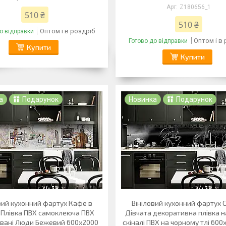
Z180656_1
510 ₴
510 ₴
Оптом і в роздріб
о відправки
Оптом і в
Готово до відправки
Купити
Купити
а
Подарунок
Новинка
Подарунок
вий кухонний фартух Кафе в
Вініловий кухонний фартух 
 Плівка ПВХ самоклеюча ПВХ
Дівчата декоративна плівка 
вані Люди Бежевий 600х2000
скіналі ПВХ на чорному тлі 60