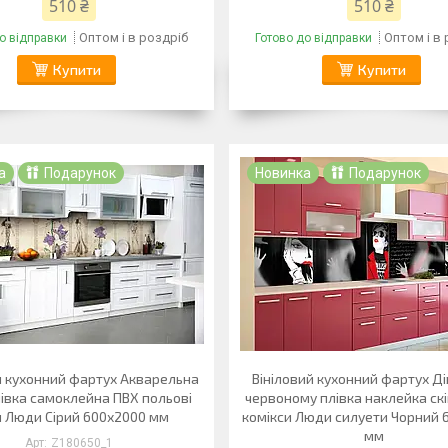
510 ₴
510 ₴
Оптом і в роздріб
Оптом і в
о відправки
Готово до відправки
Купити
Купити
а
Подарунок
Новинка
Подарунок
й кухонний фартух Акварельна
Вініловий кухонний фартух Ді
івка самоклейна ПВХ польові
червоному плівка наклейка скі
и Люди Сірий 600х2000 мм
комікси Люди силуети Чорний 
мм
Z180650_1