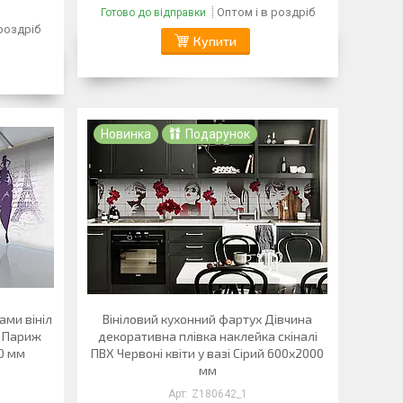
Оптом і в роздріб
Готово до відправки
 роздріб
Купити
Новинка
Подарунок
ами вініл
Вініловий кухонний фартух Дівчина
и Париж
декоративна плівка наклейка скіналі
0 мм
ПВХ Червоні квіти у вазі Сірий 600х2000
мм
Z180642_1