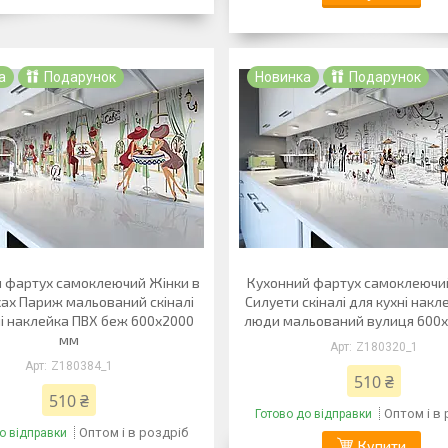
а
Подарунок
Новинка
Подарунок
 фартух самоклеючий Жінки в
Кухонний фартух самоклеючи
ах Париж мальований скіналі
Силуети скіналі для кухні нак
ні наклейка ПВХ беж 600х2000
люди мальований вулиця 600
мм
Z180320_1
Z180384_1
510 ₴
510 ₴
Оптом і в
Готово до відправки
Оптом і в роздріб
о відправки
Купити