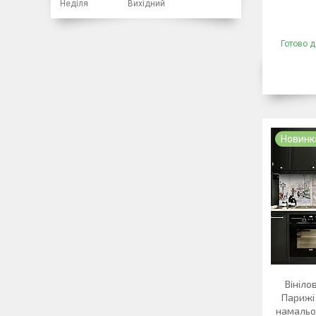
Неділя
Вихідний
Готово д
Новинк
Вініло
Парижі
намальо