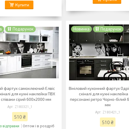
Купити
а
Подарунок
Новинка
Подарунок
й фартух самоклеючий Елвіс
Вініловий кухонний фартух Одр
кіналі для кухні наклейка ПВХ
скіналі для кухні наклейка
 співаки сірий 600х2000 мм
персонажі ретро Чорно-білий 
мм
Z180321_1
Z180421_1
510 ₴
510 ₴
Оптом і в роздріб
о відправки