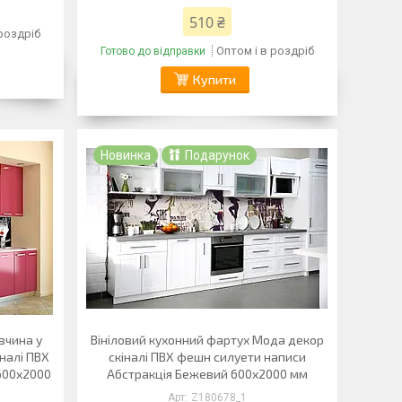
510 ₴
 роздріб
Оптом і в роздріб
Готово до відправки
Купити
Новинка
Подарунок
вчина у
Вініловий кухонний фартух Мода декор
налі ПВХ
скіналі ПВХ фешн силуети написи
600х2000
Абстракція Бежевий 600х2000 мм
Z180678_1