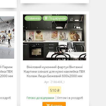
Новинка
Подарунок
й Париж
Вініловий кухонний фартух Вінтажні
лейка ПВХ
Картини скіналі для кухні наклейка ПВХ
х2000 мм
Колаж Люди Бежевий 600х2000 мм
Z180408_1
510 ₴
 роздріб
Оптом і в роздріб
Готово до відправки
Купити