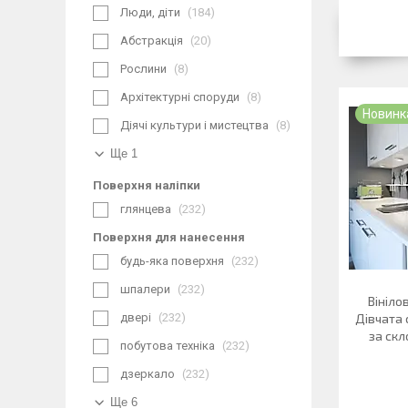
Люди, діти
184
Абстракція
20
Рослини
8
Архітектурні споруди
8
Новинк
Діячі культури і мистецтва
8
Ще 1
Поверхня наліпки
глянцева
232
Поверхня для нанесення
будь-яка поверхня
232
шпалери
232
Вініло
двері
232
Дівчата 
за ск
побутова техніка
232
дзеркало
232
Ще 6