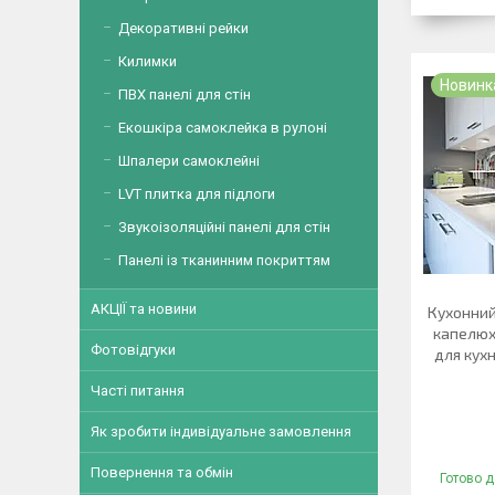
Декоративні рейки
Килимки
Новинк
ПВХ панелі для стін
Екошкіра самоклейка в рулоні
Шпалери самоклейні
LVT плитка для підлоги
Звукоізоляційні панелі для стін
Панелі із тканинним покриттям
АКЦІЇ та новини
Кухонний
капелюх
Фотовідгуки
для кух
Часті питання
Як зробити індивідуальне замовлення
Повернення та обмін
Готово д