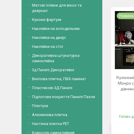
Матові плівки для вікон та
дзеркал
Новинк
Кухонні фартухи
Наклейки на холодильник
Наклейки на двері
Наклейки на стіл
Декоративна штукатурка
самоклейна
3д Панелі Декоративні
Кухонни
Вінілова плитка, ПВХ-ламінат
Монро с
Пластикові 3Д Панелі
дівчин
Підлогове покриття Панелі-Пазли
Плінтуси
Алюмінієва плитка
Готово д
Настінна плитка PET
Ковролін самоклейний