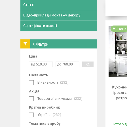
Статті
Відео-приклади монтажу декору
Сертифікати якості
Новинк
Фільтри
Ціна
Наявність
В наявності
232
Кухонни
Акція
Преслі с
ретро
Товари зі знижками
232
Країна виробник
Україна
232
Тематика виробу
Готово д