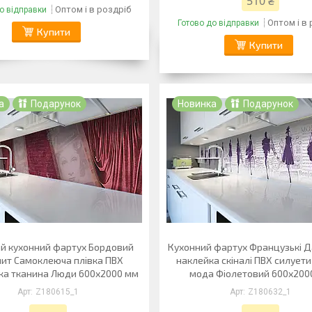
510 ₴
Оптом і в роздріб
о відправки
Оптом і в
Готово до відправки
Купити
Купити
а
Подарунок
Новинка
Подарунок
ий кухонний фартух Бордовий
Кухонний фартух Французькі Д
ит Самоклеюча плівка ПВХ
наклейка скіналі ПВХ силует
чка тканина Люди 600х2000 мм
мода Фіолетовий 600х200
Z180615_1
Z180632_1