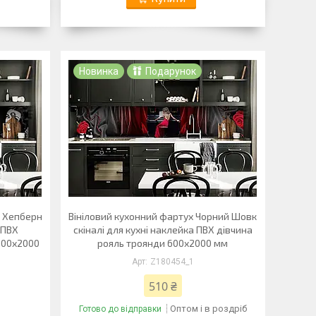
Новинка
Подарунок
і Хепберн
Вініловий кухонний фартух Чорний Шовк
 ПВХ
скіналі для кухні наклейка ПВХ дівчина
600х2000
рояль троянди 600х2000 мм
Z180454_1
510 ₴
Оптом і в роздріб
Готово до відправки