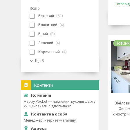
Готово д
Колір
Бежевий
52
Блакитний
4
Білий
8
Зелений
4
Новинк
Коричневий
4
Ще 5
Контакти
Happy Pocket ― наклейки, кухонні фарту
Вінілов
хи, 3Д-панелі, підлога-пазл
Оксам
кінострі
Менеджер інтернет-магазину