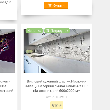
 роздріб
Купити
Новинка
Подарунок
Силуети
Вініловий кухонний фартух Малюнки
 ПВХ
Олівець Балерина скіналі наклейка ПВХ
олетовий
під дошки сірий 600х2000 мм
Z180598_1
510 ₴