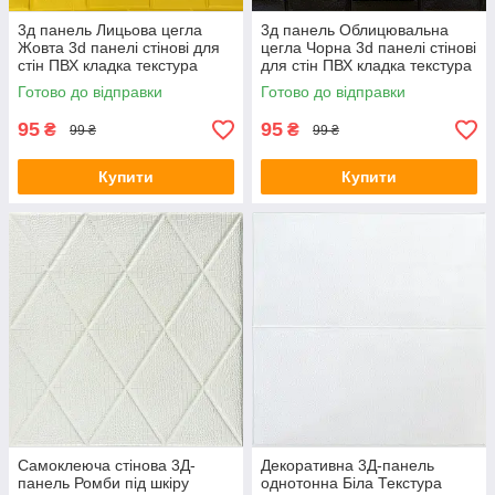
3д панель Лицьова цегла
3д панель Облицювальна
Жовта 3d панелі стінові для
цегла Чорна 3d панелі стінові
стін ПВХ кладка текстура
для стін ПВХ кладка текстура
700x770x7мм (37) SW-
700x770x7мм (38) SW-
Готово до відправки
Готово до відправки
00000302
00000303
95
95
₴
₴
99 ₴
99 ₴
Купити
Купити
Самоклеюча стінова 3Д-
Декоративна 3Д-панель
панель Ромби під шкіру
однотонна Біла Текстура