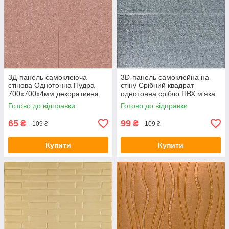
3Д-панель самоклеюча
3D-панель самоклейна на
стінова Однотонна Пудра
стіну Срібний квадрат
700х700х4мм декоративна
однотонна срібло ПВХ м’яка
стінова ПВХ SW-00001962
на стіну 680х700х4мм SW-
Готово до відправки
Готово до відправки
00003257
65
99
₴
₴
109 ₴
109 ₴
Купити
Купити