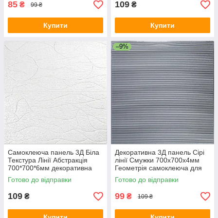
85
109
₴
₴
99 ₴
Купити
Купити
–9%
Самоклеюча панель 3Д Біла
Декоративна 3Д панель Сірі
Текстура Лінії Абстракція
лінії Смужки 700х700х4мм
700*700*6мм декоративна
Геометрія самоклеюча для
текстурна стінова SW-
стін текстурна SW-00001952
Готово до відправки
Готово до відправки
00001948
109
99
₴
₴
109 ₴
Купити
Купити