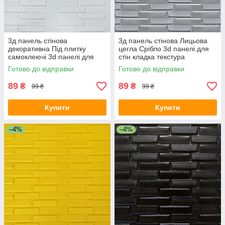
3д панель стінова
3д панель стінова Лицьова
декоративна Під плитку
цегла Срібло 3d панелі для
самоклеючі 3d панелі для
стін кладка текстура
стін текстурна 700x770x5 мм
700x770x5мм (34) SW-
Готово до відправки
Готово до відправки
(31) SW-00000167
00000217
89
89
₴
₴
99 ₴
99 ₴
Купити
Купити
–4%
–4%