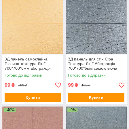
3Д панель самоклейка
3Д панель для стін Сіра
Пісочна текстура Лінії
Текстура Лінії Абстракція
700*700*6мм абстракція
700*700*6мм самоклеюча
декоративна текстурна
декоративна стінова SW-
Готово до відправки
Готово до відправки
стінова SW-00001949
00001951
99
99
₴
₴
109 ₴
109 ₴
Купити
Купити
–40%
–9%