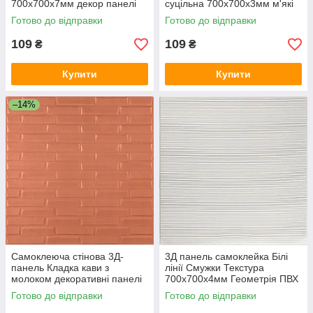
700x700х7мм декор панелі
суцільна 700х700х3мм м'які
для стін Геометрія (161) SW-
панелі стеля самоклейка SW-
Готово до відправки
Готово до відправки
00000221
00001802
109
109
₴
₴
Купити
Купити
–14%
Самоклеюча стінова 3Д-
3Д панель самоклейка Білі
панель Кладка кави з
лінії Смужки Текстура
молоком декоративні панелі
700х700х4мм Геометрія ПВХ
700x770x5мм цегляна кладка
текстурна стінова SW-
Готово до відправки
Готово до відправки
SW-00001715
00001954