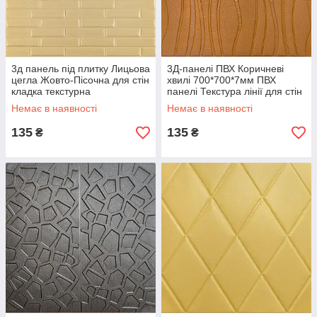
3д панель під плитку Лицьова
3Д-панелі ПВХ Коричневі
цегла Жовто-Пісочна для стін
хвилі 700*700*7мм ПВХ
кладка текстурна
панелі Текстура лінії для стін
700x770x7мм (32) SW-
самоклейка (366) SW-
Немає в наявності
Немає в наявності
00000010
00000849
135
135
₴
₴