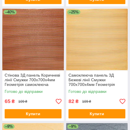
–40%
–25%
Стінова 3Д панель Коричневі
Самоклеюча панель 3Д
лінії Смужки 700х700х4мм
Бежеві лінії Смужки
Геометрія самоклеюча
700х700х4мм Геометрія
декоративна для стін SW-
декоративна текстурна
Готово до відправки
Готово до відправки
00001955
стінова SW-00001953
65
82
₴
₴
109 ₴
109 ₴
Купити
Купити
–9%
–9%