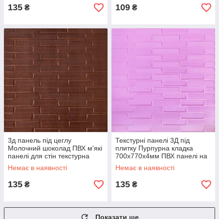
135
109
₴
₴
3д панель під цеглу
Текстурні панелі 3Д під
Молочний шоколад ПВХ м'які
плитку Пурпурна кладка
панелі для стін текстурна
700х770х4мм ПВХ панелі на
кладка 700x770x8мм (33)
самоклейці для стін (332)
Немає в наявності
Немає в наявності
SW-00000239
SW-00001349
135
135
₴
₴
Показати ще