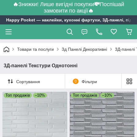
🔥
Знижки! Лише вигідні покупки
💸
Поспішай
замовити по акції
🔥
Happy Pocket ― наклейки, кухонні фартухи, 3Д-панелі, підл
Товари та послуги
3д Панелі Декоративні
3Д-панелі 
3Д-панелі Текстури Однотонні
Сортування
0
Фільтри
Топ продажів
–10%
Топ продажів
–10%