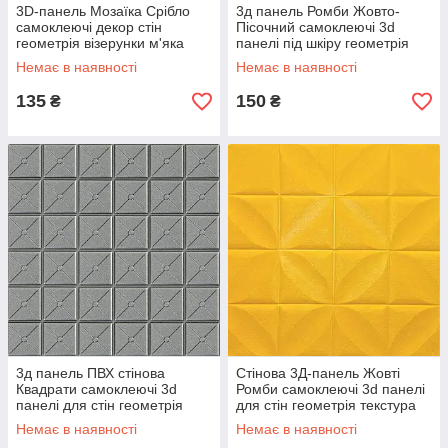
3D-панель Мозаїка Срібло
3д панель Ромби Жовто-
самоклеючі декор стін
Пісочний самоклеючі 3d
геометрія візерунки м'яка
панелі під шкіру геометрія
700x700x8мм (118) SW-
текстура 700x700x7мм (168)
Немає в наявності
Немає в наявності
00000236
SW-00000241
135
150
₴
₴
3д панель ПВХ стінова
Стінова 3Д-панель Жовті
Квадрати самоклеючі 3d
Ромби самоклеючі 3d панелі
панелі для стін геометрія
для стін геометрія текстура
текстура 700x700x8мм (177)
700x700x8мм (199) SW-
Немає в наявності
Немає в наявності
SW-00000188
00000638